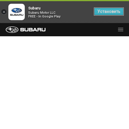
Subaru
×
Установить
Subaru Motor LLC
FREE - In Google Play