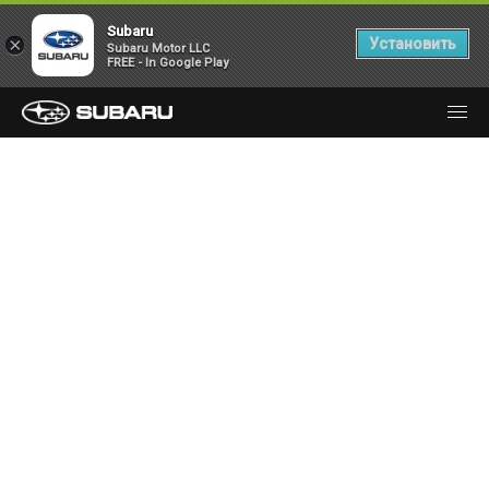
Subaru
×
Установить
Subaru Motor LLC
FREE - In Google Play